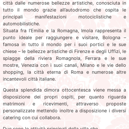
città dalle numerose bellezze artistiche, conosciuta in
tutto il mondo grazie all’autodromo che ospita le
principali manifestazioni motociclistiche e
automobilistiche.
Situata fra l’Emilia e la Romagna, Imola rappresenta il
punto ideale per raggiungere e visitare, Bologna –
famosa in tutto il mondo per i suoi portici e le sue
chiese – le bellezze artistiche di Firenze e degli Uffizi, le
spiagge della riviera Romagnola, Ferrara e le sue
mostre, Venezia con i suoi canali, Milano e le vie dello
shopping, la città eterna di Roma e numerose altre
incantevoli città italiane.
Questa splendida dimora ottocentesca viene messa a
disposizione dei propri ospiti, per quanto riguarda
matrimoni e ricevimenti, attraverso proposte
personalizzate mettendo inoltre a disposizione i diversi
catering con cui collabora.
Due sono le attività principali della villa che