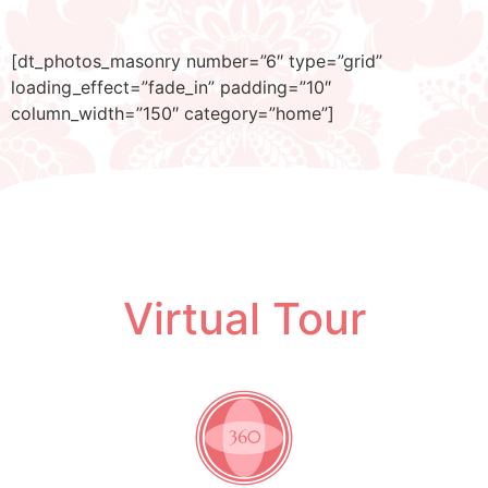
[dt_photos_masonry number=”6″ type=”grid”
loading_effect=”fade_in” padding=”10″
column_width=”150″ category=”home”]
Virtual Tour